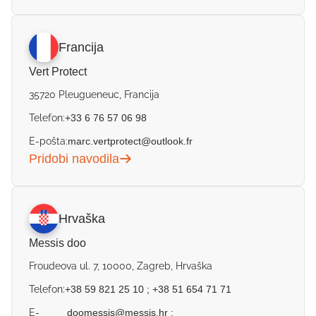
Francija
Vert Protect
35720 Pleugueneuc, Francija
Telefon:
+33 6 76 57 06 98
E-pošta:
marc.vertprotect@outlook.fr
Pridobi navodila
Hrvaška
Messis doo
Froudeova ul. 7, 10000, Zagreb, Hrvaška
Telefon:
+38 59 821 25 10
;
+38 51 654 71 71
E-
doomessis@messis.hr
;