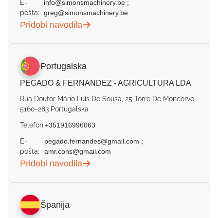
E-
info@simonsmachinery.be
;
pošta:
greg@simonsmachinery.be
Pridobi navodila
Portugalska
PEGADO & FERNANDEZ - AGRICULTURA LDA
Rua Doutor Mário Luís De Sousa, 25 Torre De Moncorvo,
5160-283 Portugalska
Telefon:
+351916996063
E-
pegado.fernandes@gmail.com
;
pošta:
amr.cons@gmail.com
Pridobi navodila
Španija