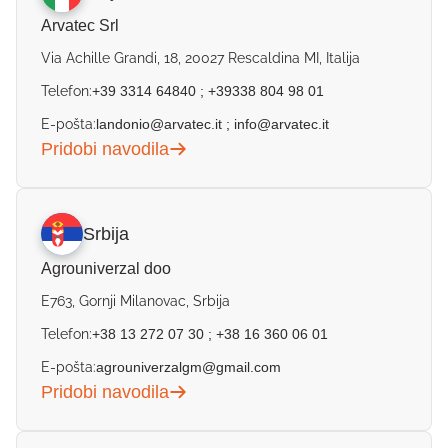
Arvatec Srl
Via Achille Grandi, 18, 20027 Rescaldina MI, Italija
Telefon:
+39 3314 64840
;
+39338 804 98 01
E-pošta:
landonio@arvatec.it
;
info@arvatec.it
Pridobi navodila
Srbija
Agrouniverzal doo
E763, Gornji Milanovac, Srbija
Telefon:
+38 13 272 07 30
;
+38 16 360 06 01
E-pošta:
agrouniverzalgm@gmail.com
Pridobi navodila