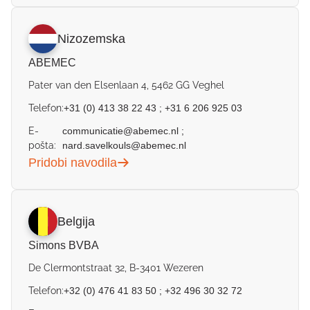
Nizozemska
ABEMEC
Pater van den Elsenlaan 4, 5462 GG Veghel
Telefon:
+31 (0) 413 38 22 43
;
+31 6 206 925 03
E-
communicatie@abemec.nl
;
pošta:
nard.savelkouls@abemec.nl
Pridobi navodila
Belgija
Simons BVBA
De Clermontstraat 32, B-3401 Wezeren
Telefon:
+32 (0) 476 41 83 50
;
+32 496 30 32 72