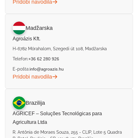
Pridobi navodila
Madžarska
Agroázis Kft.
H-6782 Mórahalom, Szegedi út 108, Madžarska
Telefon:
+36 62 280 926
E-pošta:
info@agroazis.hu
Pridobi navodila
Brazilija
AGRICEF – Soluções Tecnológicas para
Agricultura Ltda
R. Antônia de Moraes Souza, 255 - CLIP, Lote 5 Quadra