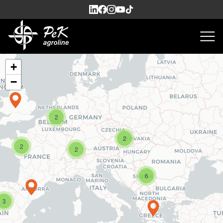
+
−
2
2
2
2
6
3