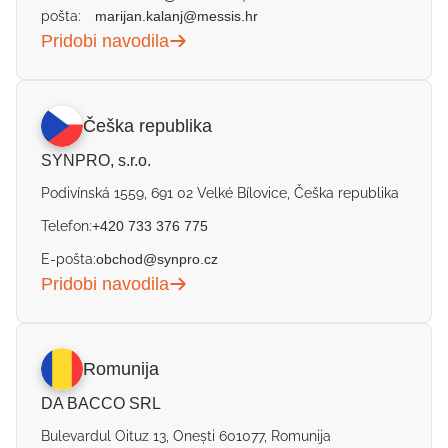
pošta:
marijan.kalanj@messis.hr
Pridobi navodila
Češka republika
SYNPRO, s.r.o.
Podivínská 1559, 691 02 Velké Bílovice, Češka republika
Telefon:
+420 733 376 775
E-pošta:
obchod@synpro.cz
Pridobi navodila
Romunija
DA BACCO SRL
Bulevardul Oituz 13, Onești 601077, Romunija