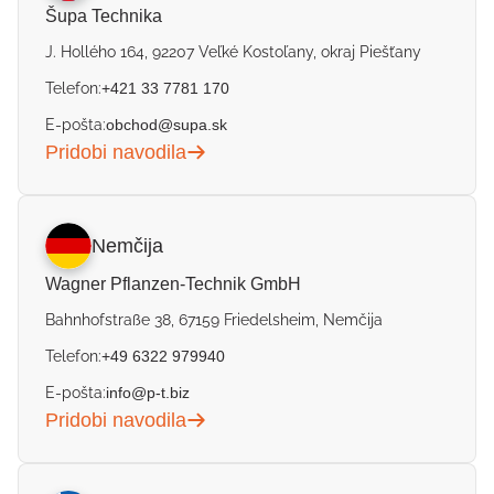
Šupa Technika
J. Hollého 164, 92207 Veľké Kostoľany, okraj Piešťany
Telefon:
+421 33 7781 170
E-pošta:
obchod@supa.sk
Pridobi navodila
Nemčija
Wagner Pflanzen-Technik GmbH
Bahnhofstraße 38, 67159 Friedelsheim, Nemčija
Telefon:
+49 6322 979940
E-pošta:
info@p-t.biz
Pridobi navodila