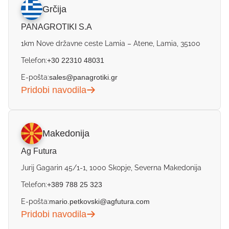
Grčija
PANAGROTIKI S.A
1km Nove državne ceste Lamia – Atene, Lamia, 35100
Telefon:
+30 22310 48031
E-pošta:
sales@panagrotiki.gr
Pridobi navodila
Makedonija
Ag Futura
Jurij Gagarin 45/1-1, 1000 Skopje, Severna Makedonija
Telefon:
+389 788 25 323
E-pošta:
mario.petkovski@agfutura.com
Pridobi navodila