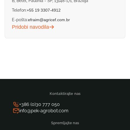
B, Betel, Paulínia - SP, 13148-171, Brazilija
Telefon:
+55 19 3307-4912
E-pošta:
efraim@agricef.com.br
Pridobi navodila
Kontaktirajte nas
+386 (0)30 777 050
info@pek-agrobot.com
Spremljajte nas