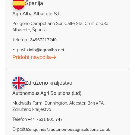
Španija
AgroAlba Albacete S.L
Polígono Campollano Sur, Calle Sta. Cruz, 02080
Albacete, Španija
Telefon:
+34967217240
E-pošta:
info@agroalba.net
Pridobi navodila
Združeno kraljestvo
Autonomous Agri Solutions (Ltd)
Mudwalls Farm, Dunnington, Alcester, B49 5PA,
Združeno kraljestvo
Telefon:
+44 7531 501 747
E-pošta:
enquiries@autonomousagrisolutions.co.uk