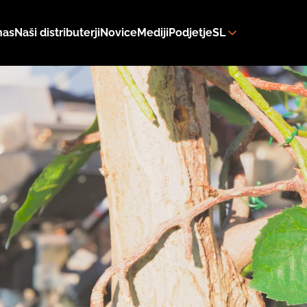
nas
Naši distributerji
Novice
Mediji
Podjetje
SL