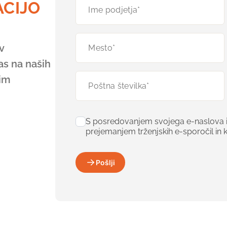
CIJO
v
as na naših
nim
S posredovanjem svojega e-naslova in
prejemanjem trženjskih e-sporočil in 
Pošlji