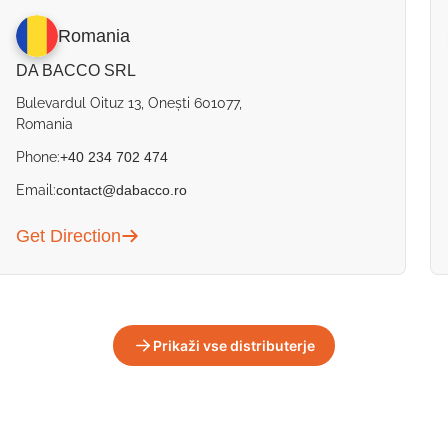
Romania
DA BACCO SRL
Bulevardul Oituz 13, Onești 601077,
Romania
Phone:
+40 234 702 474
Email:
contact@dabacco.ro
Get Direction
Prikaži vse distributerje