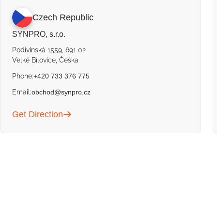
Czech Republic
SYNPRO, s.r.o.
Podivínská 1559, 691 02
Velké Bílovice, Češka
Phone:
+420 733 376 775
Email:
obchod@synpro.cz
Get Direction