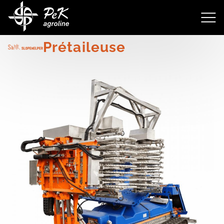
4180
Prétaileuse