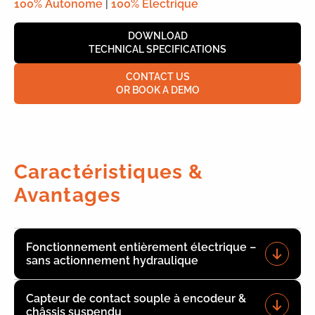
100% Autonome
|
100% Electrique
DOWNLOAD
TECHNICAL SPECIFICATIONS
CONTACT US
OR BOOK A DEMO
Caractéristiques &
Avantages
Fonctionnement entièrement électrique –
sans actionnement hydraulique
Capteur de contact souple à encodeur &
châssis suspendu