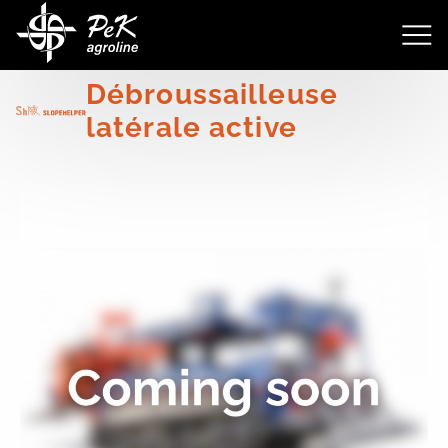
4168
Débroussailleuse
latérale active